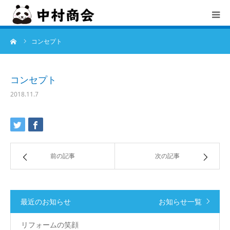
ーム
コンセプト
TOP
中村商会とは
コンセプト
2018.11.7
会社概要
サービス
前の記事
次の記事
お知らせ
採用情報
最近のお知らせ
お知らせ一覧
お問合せ
リフォームの笑顔