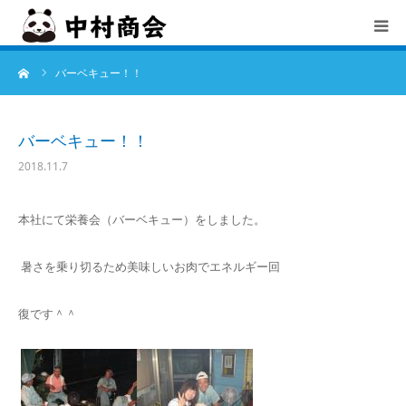
ーム
バーベキュー！！
TOP
中村商会とは
バーベキュー！！
2018.11.7
会社概要
本社にて栄養会（バーベキュー）をしました。
サービス
暑さを乗り切るため美味しいお肉でエネルギー回
お知らせ
復です＾＾
採用情報
お問合せ