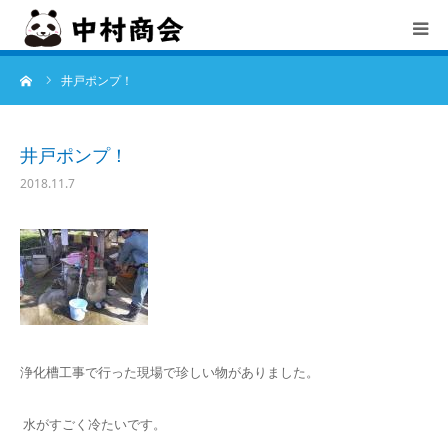
ーム
井戸ポンプ！
TOP
中村商会とは
井戸ポンプ！
2018.11.7
会社概要
サービス
お知らせ
採用情報
浄化槽工事で行った現場で珍しい物がありました。
水がすごく冷たいです。
お問合せ