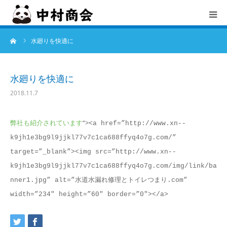
ーム
水廻りを快適に
TOP
中村商会とは
水廻りを快適に
2018.11.7
会社概要
弊社も紹介されています
“>
<a href=”http://www.xn--
サービス
k9jh1e3bg9l9jjkl77v7c1ca688ffyq4o7g.com/”
target=”_blank”><img src=”http://www.xn--
お知らせ
k9jh1e3bg9l9jjkl77v7c1ca688ffyq4o7g.com/img/link/ba
nner1.jpg” alt=”水道水漏れ修理とトイレつまり.com”
採用情報
width=”234″ height=”60″ border=”0″></a>
お問合せ