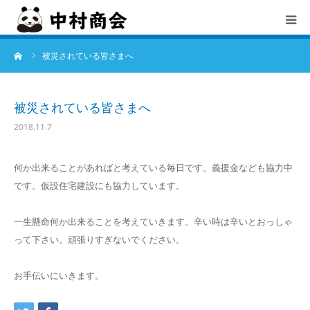
ーム
被災されている皆さまへ
TOP
中村商会とは
被災されている皆さまへ
2018.11.7
会社概要
何か出来ることがあればと考えている毎日です。義援金なども協力中
サービス
です。仮設住宅建設にも協力しています。
お知らせ
一生懸命何か出来ることを考えていきます。辛い時は辛いとおっしゃ
って下さい。頑張りすぎないでください。
採用情報
お手伝いにいきます。
お問合せ